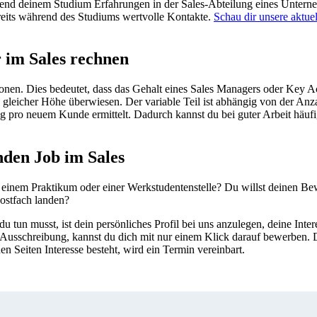
während deinem Studium Erfahrungen in der Sales-Abteilung eines Unte
reits während des Studiums wertvolle Kontakte.
Schau dir unsere aktuel
r im Sales rechnen
onen. Dies bedeutet, dass das Gehalt eines Sales Managers oder Key A
in gleicher Höhe überwiesen. Der variable Teil ist abhängig von der An
g pro neuem Kunde ermittelt. Dadurch kannst du bei guter Arbeit häufig
den Job im Sales
 einem Praktikum oder einer Werkstudentenstelle? Du willst deinen Be
Postfach landen?
u tun musst, ist dein persönliches Profil bei uns anzulegen, deine Int
 die Ausschreibung, kannst du dich mit nur einem Klick darauf bewerb
 Seiten Interesse besteht, wird ein Termin vereinbart.