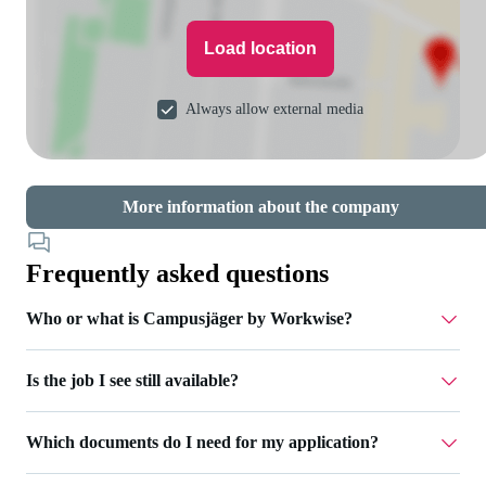
Load location
Always allow external media
More information about the company
Frequently asked questions
Who or what is Campusjäger by Workwise?
Is the job I see still available?
Campusjäger is part of Workwise - a job platform that
supports you throughout your entire career. We take care of
For jobs that are still open, you can click the 'Apply now'
recruiting for various companies and accompany you
Which documents do I need for my application?
button. If this is not possible, the job has already been filled
through the entire application process. Via Campusjäger by
or temporarily deactivated.