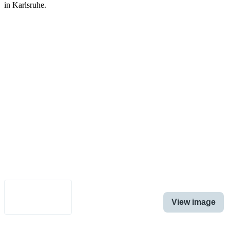
in Karlsruhe.
Legal Notice
•
Data Privacy
•
Terms of Use
•
Disclaimer
•
Accessibility
English
View image