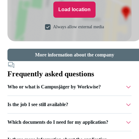
Load location
Always allow external media
More information about the company
Frequently asked questions
Who or what is Campusjäger by Workwise?
Is the job I see still available?
Campusjäger is part of Workwise - a job platform that
supports you throughout your entire career. We take care of
For jobs that are still open, you can click the 'Apply now'
recruiting for various companies and accompany you
Which documents do I need for my application?
button. If this is not possible, the job has already been filled
through the entire application process. Via Campusjäger by
or temporarily deactivated.
Workwise you can find jobs for students and graduates.