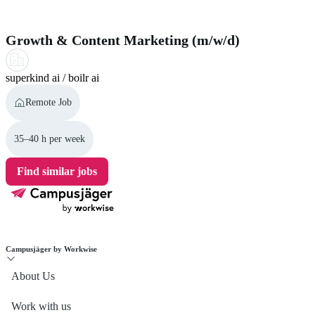
A similar job for you
Growth & Content Marketing (m/w/d)
superkind ai / boilr ai
Remote Job
35–40 h per week
Find similar jobs
Campusjäger by Workwise
About Us
Work with us