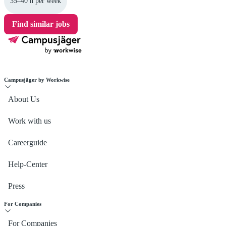
35–40 h per week
Find similar jobs
Campusjäger by Workwise
About Us
Work with us
Careerguide
Help-Center
Press
For Companies
For Companies