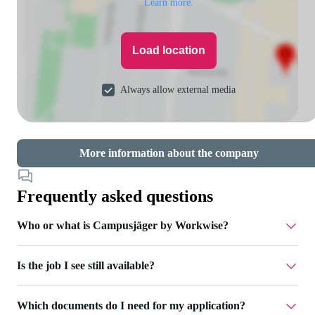
Learn more.
Load location
Always allow external media
More information about the company
Frequently asked questions
Who or what is Campusjäger by Workwise?
Is the job I see still available?
Campusjäger is part of Workwise - a job platform that
supports you throughout your entire career. We take care of
For jobs that are still open, you can click the 'Apply now'
recruiting for various companies and accompany you
Which documents do I need for my application?
button. If this is not possible, the job has already been filled