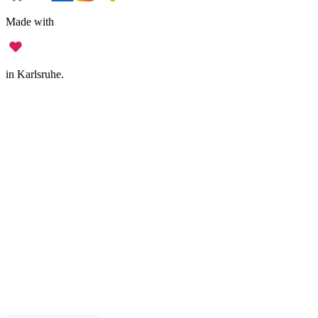
Made with
in Karlsruhe.
Legal Notice
•
Data Privacy
•
Terms of Use
•
Disclaimer
•
Accessibility