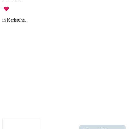
in Karlsruhe.
Legal Notice
•
Data Privacy
•
Terms of Use
•
Disclaimer
•
Accessibility
English