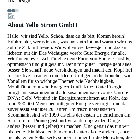
UX Design
About Yello Strom GmbH
Hallo, wir sind Yello. Schön, dass du da bist. Komm herein!
Erfahre hier, wer wir sind, was uns antreibt und warum wir uns
auf die Zukunft freuen. Wir wollen viel bewegen und das am
liebsten mit dir. Das Wichtigste vorab: Gute Energie für alle.
Wir finden, es ist Zeit für eine neue Form von Energie: positiv,
optimistisch und gut gelaunt. Denn mit guter Energie geht alles
besser. Sie schafft neue Verbindungen und macht den Kopf frei
für kreative Lösungen und Ideen. Und genau die brauchen wir.
Vor allem für so wichtige Themen wie Nachhaltigkeit,
Mobilität oder unsere Energiezukunft. Kurz: Gute Energie
bringt uns zusammen und alle zusammen nach vorne. Unsere
DNA: Gelb! Wir sind ein Energieunternehmen aus Köln, das
rund 900.000 Menschen mit guter Energie versorgt – und das
zuverlässig seit über 20 Jahren. Im frisch liberalisierten
Strommarkt sind wir 1999 als eins der ersten Unternehmen am
Start, um mit Pioniergeist und Veränderungswillen Dinge
anders (besser und gelber) zu machen. Und genau das tun wir
bis heute. Ein bisschen bunter und lauter als die anderen, aber
nie als reinen Selbstzeck, sondern immer für die Menschen, die