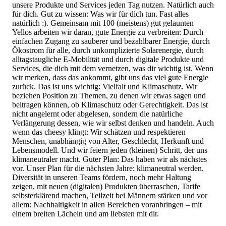
unsere Produkte und Services jeden Tag nutzen. Natürlich auch
für dich. Gut zu wissen: Was wir für dich tun. Fast alles
natürlich :). Gemeinsam mit 100 (meistens) gut gelaunten
Yellos arbeiten wir daran, gute Energie zu verbreiten: Durch
einfachen Zugang zu sauberer und bezahlbarer Energie, durch
Ökostrom für alle, durch unkomplizierte Solarenergie, durch
alltagstaugliche E-Mobilität und durch digitale Produkte und
Services, die dich mit dem vernetzen, was dir wichtig ist. Wenn
wir merken, dass das ankommt, gibt uns das viel gute Energie
zurück. Das ist uns wichtig: Vielfalt und Klimaschutz. Wir
beziehen Position zu Themen, zu denen wir etwas sagen und
beitragen können, ob Klimaschutz oder Gerechtigkeit. Das ist
nicht angelernt oder abgelesen, sondern die natürliche
Verlängerung dessen, wie wir selbst denken und handeln. Auch
wenn das cheesy klingt: Wir schätzen und respektieren
Menschen, unabhängig von Alter, Geschlecht, Herkunft und
Lebensmodell. Und wir feiern jeden (kleinen) Schritt, der uns
klimaneutraler macht. Guter Plan: Das haben wir als nächstes
vor. Unser Plan für die nächsten Jahre: klimaneutral werden.
Diversität in unseren Teams fördern, noch mehr Haltung
zeigen, mit neuen (digitalen) Produkten überraschen, Tarife
selbsterklärend machen, Teilzeit bei Männern stärken und vor
allem: Nachhaltigkeit in allen Bereichen voranbringen – mit
einem breiten Lächeln und am liebsten mit dir.