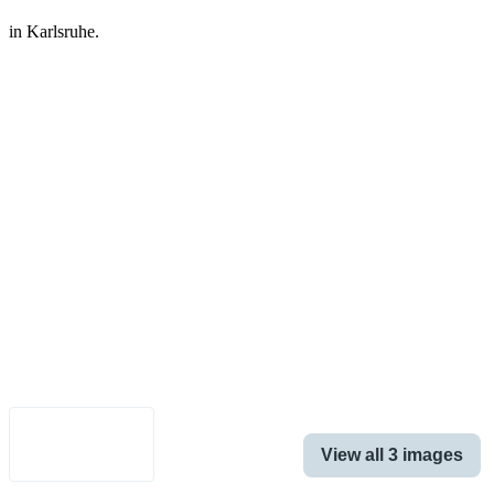
in Karlsruhe.
Legal Notice
•
Data Privacy
•
Terms of Use
•
Disclaimer
•
Accessibility
English
View all 3 images