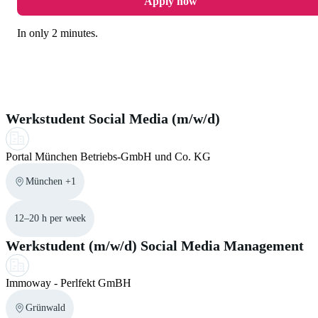
Apply now
skills. In the job search you can use the language filter to
records or a language certificate. We would also
find jobs without German language requirements. It is also
In only 2 minutes.
recommend to inform yourself thoroughly in advance about
helpful to provide language certificates. This
section
in our
visa regulations. Therefore you can use the official visa
help center may support you during the application process.
navigator from the
Federal Foreign Office
.
Similar Jobs for you
Werkstudent Social Media (m/w/d)
Portal München Betriebs-GmbH und Co. KG
München +1
12–20 h per week
Werkstudent (m/w/d) Social Media Management
Immoway - Perlfekt GmBH
Grünwald