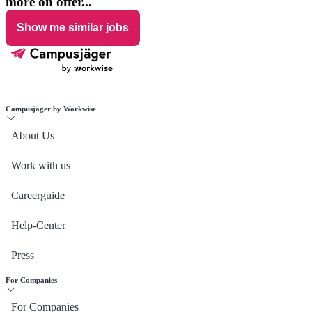
more on offer...
help center may support you during the application process.
navigator from the
Federal Foreign Office
.
Show me similar jobs
Campusjäger by Workwise
About Us
Work with us
Careerguide
Help-Center
Press
For Companies
For Companies