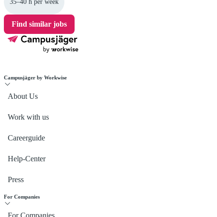
35–40 h per week
Find similar jobs
Campusjäger by Workwise
About Us
Work with us
Careerguide
Help-Center
Press
For Companies
For Companies