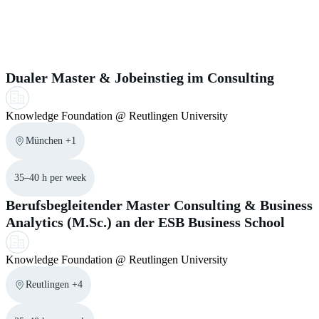
help center may support you during the application process.
navigator from the
Federal Foreign Office
.
Similar Jobs for you
Dualer Master & Jobeinstieg im Consulting
Knowledge Foundation @ Reutlingen University
München +1
35–40 h per week
Berufsbegleitender Master Consulting & Business
Analytics (M.Sc.) an der ESB Business School
Knowledge Foundation @ Reutlingen University
Reutlingen +4