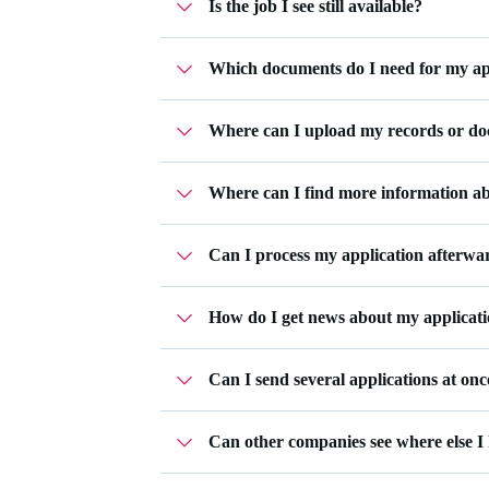
Is the job I see still available?
Campusjäger is part of Workwise - a job 
accompany you through the entire appli
For jobs that are still open, you can clic
applications in your
Workwise profile
. 
Which documents do I need for my ap
Where can I upload my records or d
That depends entirely on the job you are 
Where can I find more information a
You can upload your application docume
Can I process my application afterwa
You can find more information in the
co
How do I get news about my applicat
Yes, this is possible. In your
application
no longer possible. However, you can st
Can I send several applications at onc
In your
application overview
at Workwise
important status changes.
Can other companies see where else I
The number of your applications is not 
No, companies can only see the applicat