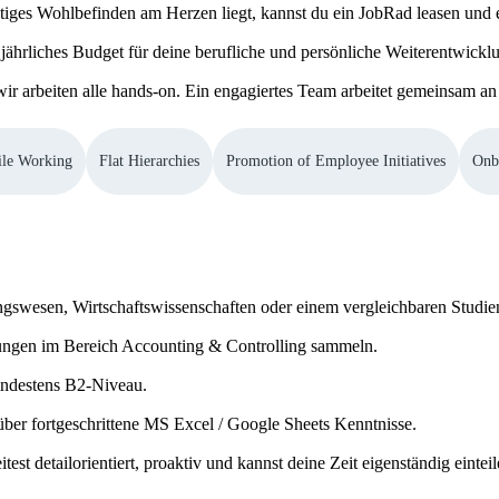
tiges Wohlbefinden am Herzen liegt, kannst du ein JobRad leasen und e
in jährliches Budget für deine berufliche und persönliche Weiterentwick
wir arbeiten alle hands-on. Ein engagiertes Team arbeitet gemeinsam an 
ile Working
Flat Hierarchies
Promotion of Employee Initiatives
Onb
ngswesen, Wirtschaftswissenschaften oder einem vergleichbaren Studi
hrungen im Bereich Accounting & Controlling sammeln.
indestens B2-Niveau.
 über fortgeschrittene MS Excel / Google Sheets Kenntnisse.
test detailorientiert, proaktiv und kannst deine Zeit eigenständig einteil