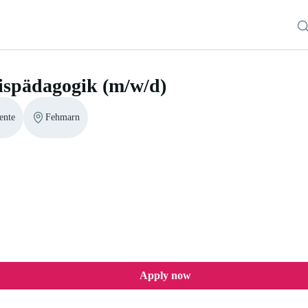
ispädagogik (m/w/d)
ente
Fehmarn
ik (m/w/d)
Apply now