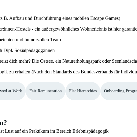
 z.B. Aufbau und Durchführung eines mobilen Escape Games)
er:innen-Hostels - ein außergewöhnliches Wohnerlebnis ist hier garantie
petenten und humorvollen Team
h Dipl. Sozialpädagog:innen
eizt dich mehr? Die Ostsee, ein Naturerholungspark oder Seenlandsch
agogik zu erhalten (Nach den Standards des Bundesverbands für Individ
owed at Work
Fair Remuneration
Flat Hierarchies
Onboarding Progr
en?
ast Lust auf ein Praktikum im Bereich Erlebnispädagogik