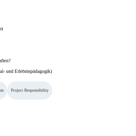
rt
aften?
ual- und Erlebnispädagogik)
am
Project Responsibility