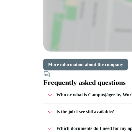
More information about the company
Frequently asked questions
Who or what is Campusjäger by Wor
Is the job I see still available?
Campusjäger is part of Workwise - a job 
accompany you through the entire appli
For jobs that are still open, you can clic
applications in your
Workwise profile
. 
Which documents do I need for my ap