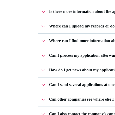
Is there more information about the a
That depends entirely on the job you are 
Where can I upload my records or d
Du wirst innerhalb von 24- 48 St
Wir machen ein Kennenlerngesprä
Wenn du dir das wünscht, laden wi
Where can I find more information a
You can upload your application docume
Can I process my application afterwa
You can find more information in the
co
How do I get news about my applicat
Yes, this is possible. In your
application
no longer possible. However, you can st
Can I send several applications at onc
In your
application overview
at Workwise
important status changes.
Can other companies see where else I
The number of your applications is not 
No, companies can only see the applicat
Can I also contact the company's cont