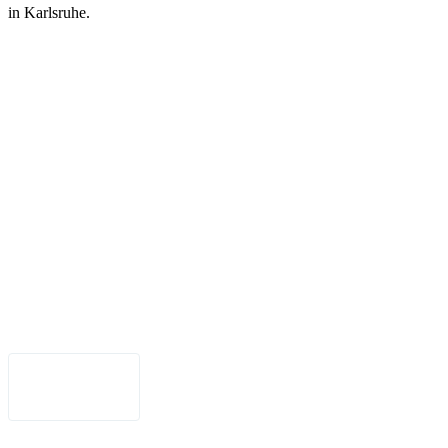
in Karlsruhe.
Legal Notice
•
Data Privacy
•
Terms of Use
•
Disclaimer
•
Accessibility
English