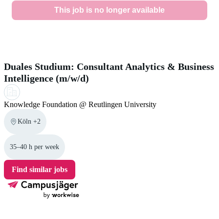
skills. In the job search you can use the language filter to
This job is no longer available
records or a language certificate. We would also
find jobs without German language requirements. It is also
recommend to inform yourself thoroughly in advance about
helpful to provide language certificates. This
section
in our
visa regulations. Therefore you can use the official visa
A similar job for you
help center may support you during the application process.
navigator from the
Federal Foreign Office
.
Duales Studium: Consultant Analytics & Business
Intelligence (m/w/d)
Knowledge Foundation @ Reutlingen University
Köln +2
35–40 h per week
Find similar jobs