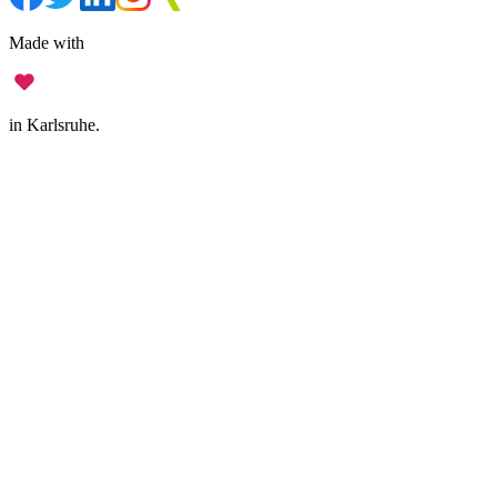
Made with
in Karlsruhe.
Legal Notice
•
Data Privacy
•
Terms of Use
•
Disclaimer
•
Accessibility