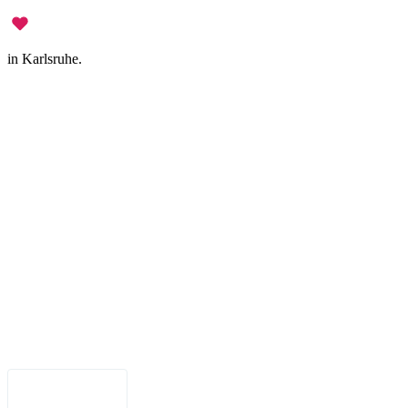
in Karlsruhe.
Legal Notice
•
Data Privacy
•
Terms of Use
•
Disclaimer
•
Accessibility
English