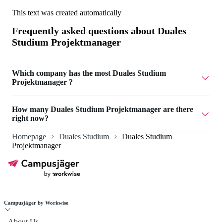
This text was created automatically
Frequently asked questions about
Duales
Studium Projektmanager
Which company has the most Duales Studium
Projektmanager ?
Saphir Deutschland GmbH has 1 Duales Studium
How many Duales Studium Projektmanager are there
Projektmanager .
right now?
Homepage
Duales Studium
Duales Studium
Currently there are 7 Duales Studium Projektmanager .
Projektmanager
Campusjäger by Workwise
About Us