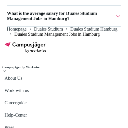
Currently there are 2 Duales Studium Management Jobs in
What is the average salary for Duales Studium
Hamburg.
Management Jobs in Hamburg?
Homepage
Duales Studium
Duales Studium Hamburg
The average salary for Duales Studium Management Jobs
Duales Studium Management Jobs in Hamburg
in Hamburg is 2.500 €.
Campusjäger by Workwise
About Us
Work with us
Careerguide
Help-Center
Press