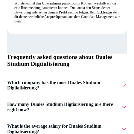
Wir stehen mit den Unternehmen persönlich in Kontakt, weshalb wir dir
eine Rückmeldung garantieren können. Du kannst den Status deiner
Bewerbung jederzeit in deinem Profil nachverfolgen. Bei Rückfragen steht
dir deine persönliche Ansprechperson aus dem Candidate Management zur
Seite.
Frequently asked questions about
Duales
Studium Digtialisierung
Which company has the most Duales Studium
Digtialisierung?
Knowledge Foundation @ Reutlingen University has 3
How many Duales Studium Digtialisierung are there
Duales Studium Digtialisierung.
right now?
Currently there are 7 Duales Studium Digtialisierung.
What is the average salary for Duales Studium
Digtialisierung?