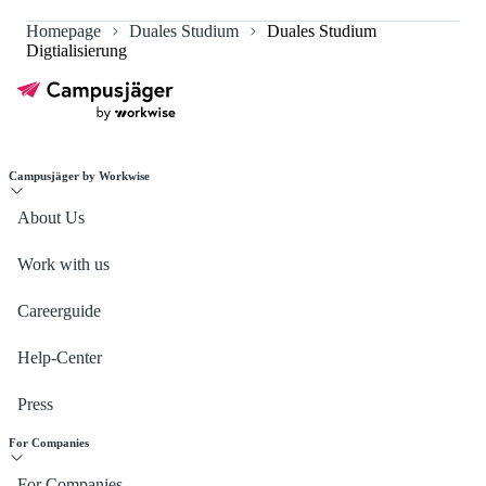
Homepage
Duales Studium
Duales Studium
The average salary for Duales Studium Digtialisierung is
Digtialisierung
2.500 €.
Campusjäger by Workwise
About Us
Work with us
Careerguide
Help-Center
Press
For Companies
For Companies