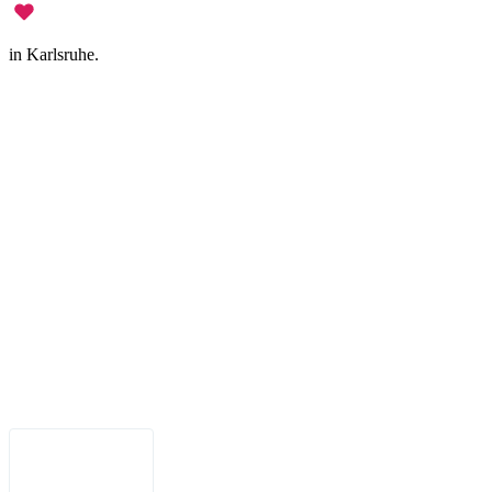
in Karlsruhe.
Legal Notice
•
Data Privacy
•
Terms of Use
•
Disclaimer
•
Accessibility
English