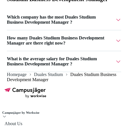
Which company has the most Duales Studium
Business Development Manager ?
Saphir Deutschland GmbH has 2 Duales Studium Business
How many Duales Studium Business Development
Development Manager .
Manager are there right now?
Currently there are 18 Duales Studium Business
What is the average salary for Duales Studium
Development Manager .
Business Development Manager ?
Homepage
Duales Studium
Duales Studium Business
The average salary for Duales Studium Business
Development Manager
Development Manager is 2.494 €.
Campusjäger by Workwise
About Us