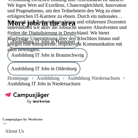
Wir legen Wert auf Exzellenz, Chancengleichheit, Innovation
und Pragmatismus, um den Teilnehmern den Weg zu einer
erfolgreichen IT-Karriere zu ebnen. Durch ein nationales
Netzwerk von Partnerunternehmen und erfahrenen Dozenten
More jobs in the area
unterstützten wir aktiv die Jobsuche unserer Absolventen und
fördert die Digitalisierung in Deutschland. Wir bietet
langfristige Unterstützung über den Abschluss hinaus und
Ausbildung IT Jobs in Hannover
pflegen eine transparente, respektvolle Kommunikation mit
allen Beteiligten.
Ausbildung IT Jobs in Braunschweig
Ausbildung IT Jobs in Oldenburg
Homepage
Ausbildung
Ausbildung Niedersachsen
Ausbildung IT Jobs in Niedersachsen
Campusjäger by Workwise
About Us