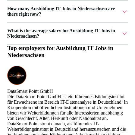
DataSmart Point GmbH has 3 Ausbildung IT Jobs in
How many Ausbildung IT Jobs in Niedersachsen are
Niedersachsen.
there right now?
Currently there are 4 Ausbildung IT Jobs in Niedersachsen.
What is the average salary for Ausbildung IT Jobs in
Niedersachsen?
Top employers for
Ausbildung IT Jobs in
The average salary for Ausbildung IT Jobs in
Niedersachsen
Niedersachsen is 1.300 €.
DataSmart Point GmbH
Die DataSmart Point GmbH ist ein führendes Bildungsinstitut
für Erwachsene im Bereich IT-Datenanalyse in Deutschland. In
Kooperation mit öffentlichen Institutionen und Unternehmen
bieten wir Weiterbildungen für alle Interessierten unabhängig
von Geschlecht, Alter, Herkunft oder Nationalität an.
DataSmart Point strebt danach, als führendes IT-
Weiterbildungsinstitut in Deutschland herauszustechen und die
Verbindung zwischen Bildung und Arbeitsmarkt zu stärken.