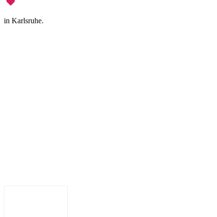
in Karlsruhe.
Legal Notice
•
Data Privacy
•
Terms of Use
•
Disclaimer
•
Accessibility
English