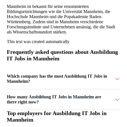
Mannheim ist bekannt für seine renommierten
Bildungseinrichtungen wie die Universität Mannheim, die
Hochschule Mannheim und die Popakademie Baden-
Württemberg. Zudem sind in Mannheim verschiedene
Forschungsinstitute und Unternehmen ansässig, die die Stadt
als Wissenschaftsstandort stärken.
This text was created automatically
Frequently asked questions about
Ausbildung
IT Jobs in Mannheim
Which company has the most Ausbildung IT Jobs in
Mannheim?
DataSmart Point GmbH has 3 Ausbildung IT Jobs in
How many Ausbildung IT Jobs in Mannheim are
Mannheim.
there right now?
Top employers for
Ausbildung IT Jobs in
Currently there are 3 Ausbildung IT Jobs in Mannheim.
Mannheim