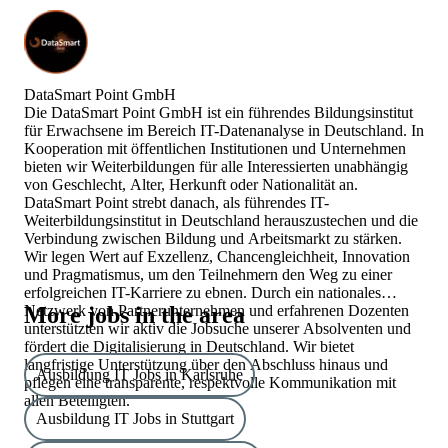
DataSmart Point GmbH
Die DataSmart Point GmbH ist ein führendes Bildungsinstitut
für Erwachsene im Bereich IT-Datenanalyse in Deutschland. In
Kooperation mit öffentlichen Institutionen und Unternehmen
bieten wir Weiterbildungen für alle Interessierten unabhängig
von Geschlecht, Alter, Herkunft oder Nationalität an.
DataSmart Point strebt danach, als führendes IT-
Weiterbildungsinstitut in Deutschland herauszustechen und die
Verbindung zwischen Bildung und Arbeitsmarkt zu stärken.
Wir legen Wert auf Exzellenz, Chancengleichheit, Innovation
und Pragmatismus, um den Teilnehmern den Weg zu einer
erfolgreichen IT-Karriere zu ebnen. Durch ein nationales
Netzwerk von Partnerunternehmen und erfahrenen Dozenten
More jobs in the area
unterstützten wir aktiv die Jobsuche unserer Absolventen und
fördert die Digitalisierung in Deutschland. Wir bietet
langfristige Unterstützung über den Abschluss hinaus und
Ausbildung IT Jobs in Karlsruhe
pflegen eine transparente, respektvolle Kommunikation mit
allen Beteiligten.
Ausbildung IT Jobs in Stuttgart