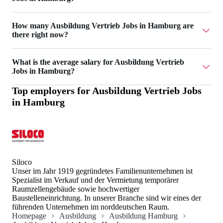
A.-W. HEIL & SOHN GmbH & Co. KG has 1
How many Ausbildung Vertrieb Jobs in Hamburg are
Ausbildung Vertrieb Jobs in Hamburg.
there right now?
Currently there are 3 Ausbildung Vertrieb Jobs in
What is the average salary for Ausbildung Vertrieb
Hamburg.
Jobs in Hamburg?
Top employers for
Ausbildung Vertrieb Jobs
The average salary for Ausbildung Vertrieb Jobs in
in Hamburg
Hamburg is 1.370 €.
Siloco
Unser im Jahr 1919 gegründetes Familienunternehmen ist
Spezialist im Verkauf und der Vermietung temporärer
Raumzellengebäude sowie hochwertiger
Baustelleneinrichtung. In unserer Branche sind wir eines der
führenden Unternehmen im norddeutschen Raum.
Homepage
Ausbildung
Ausbildung Hamburg