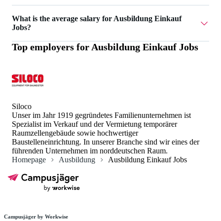
Currently there are 4 Ausbildung Einkauf Jobs.
What is the average salary for Ausbildung Einkauf
Jobs?
Top employers for
Ausbildung Einkauf Jobs
The average salary for Ausbildung Einkauf Jobs is 1.370 €.
Siloco
Unser im Jahr 1919 gegründetes Familienunternehmen ist
Spezialist im Verkauf und der Vermietung temporärer
Raumzellengebäude sowie hochwertiger
Baustelleneinrichtung. In unserer Branche sind wir eines der
führenden Unternehmen im norddeutschen Raum.
Homepage
Ausbildung
Ausbildung Einkauf Jobs
Campusjäger by Workwise