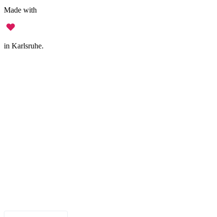
Made with
in Karlsruhe.
Legal Notice
•
Data Privacy
•
Terms of Use
•
Disclaimer
•
Accessibility