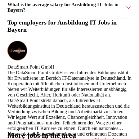
Currently there are 5 Ausbildung IT Jobs in Bayern.
What is the average salary for Ausbildung IT Jobs in
Bayern?
Top employers for
Ausbildung IT Jobs in
The average salary for Ausbildung IT Jobs in Bayern is
Bayern
1.350 €.
DataSmart Point GmbH
Die DataSmart Point GmbH ist ein führendes Bildungsinstitut
für Erwachsene im Bereich IT-Datenanalyse in Deutschland. In
Kooperation mit öffentlichen Institutionen und Unternehmen
bieten wir Weiterbildungen für alle Interessierten unabhängig
von Geschlecht, Alter, Herkunft oder Nationalität an.
DataSmart Point strebt danach, als führendes IT-
Weiterbildungsinstitut in Deutschland herauszustechen und die
Verbindung zwischen Bildung und Arbeitsmarkt zu stärken.
Wir legen Wert auf Exzellenz, Chancengleichheit, Innovation
und Pragmatismus, um den Teilnehmern den Weg zu einer
erfolgreichen IT-Karriere zu ebnen. Durch ein nationales
Netzwerk von Partnerunternehmen und erfahrenen Dozenten
More jobs in the area