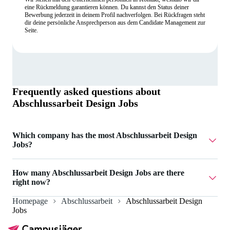
eine Rückmeldung garantieren können. Du kannst den Status deiner
Bewerbung jederzeit in deinem Profil nachverfolgen. Bei Rückfragen steht
dir deine persönliche Ansprechperson aus dem Candidate Management zur
Seite.
Frequently asked questions about
Abschlussarbeit Design Jobs
Which company has the most Abschlussarbeit Design
Jobs?
mobilion.eu has 2 Abschlussarbeit Design Jobs.
How many Abschlussarbeit Design Jobs are there
right now?
Homepage
Abschlussarbeit
Abschlussarbeit Design
Currently there are 2 Abschlussarbeit Design Jobs.
Jobs