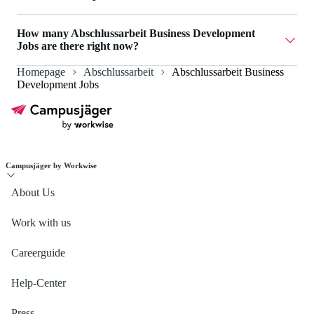
mobilion.eu has 1 Abschlussarbeit Business Development
How many Abschlussarbeit Business Development
Jobs.
Jobs are there right now?
Homepage
Abschlussarbeit
Abschlussarbeit Business
Currently there are 1 Abschlussarbeit Business
Development Jobs
Development Jobs.
Campusjäger by Workwise
About Us
Work with us
Careerguide
Help-Center
Press