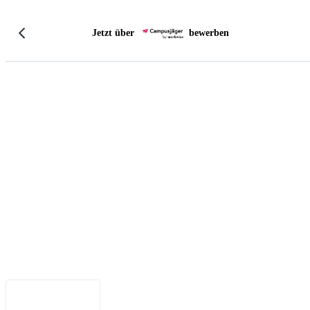
Jetzt über
bewerben
Impressum
•
Datenschutz
•
Nutzungsbedingungen
•
Haftungsausschluss
•
Barrierefreiheit
Deutsch