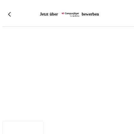
Jetzt über
bewerben
Impressum
•
Datenschutz
•
Nutzungsbedingungen
•
Haftungsausschluss
•
Barrierefreiheit
Deutsch