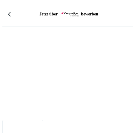
Jetzt über
bewerben
Impressum
•
Datenschutz
•
Nutzungsbedingungen
•
Haftungsausschluss
•
Barrierefreiheit
Deutsch