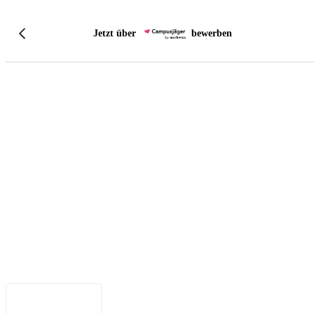
Jetzt über
bewerben
Impressum
•
Datenschutz
•
Nutzungsbedingungen
•
Haftungsausschluss
•
Barrierefreiheit
Deutsch